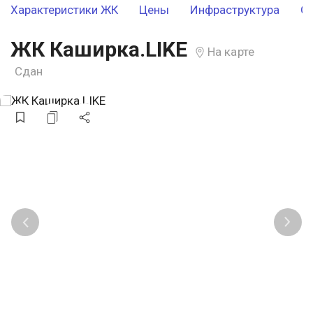
Характеристики ЖК
Цены
Инфраструктура
О
ЖК Каширка.LIKE
На карте
Сдан