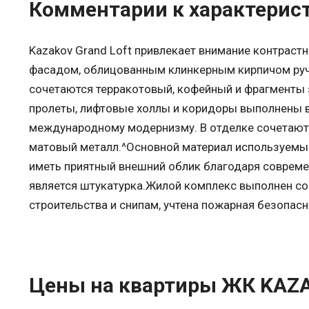
Комментарии к характерис
Kazakov Grand Loft привлекает внимание контрас
фасадом, облицованным клинкерным кирпичом руч
сочетаются терракотовый, кофейный и фрагменты 
пролеты, лифтовые холлы и коридоры выполнены в б
международному модернизму. В отделке сочетаютс
матовый металл.^Основной материал используемы
иметь приятный внешний облик благодаря соврем
является штукатурка.Жилой комплекс выполнен с
строительства и снипам, учтена пожарная безопас
Цены на квартиры ЖК KAZA