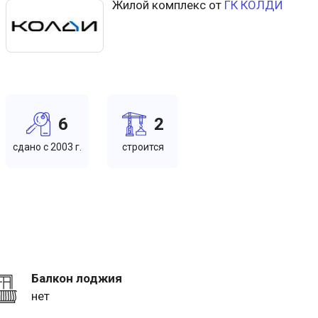
Жилой комплекс от
ГК КОЛДИ
6
2
cдано c 2003 г.
cтроится
Балкон лоджия
нет