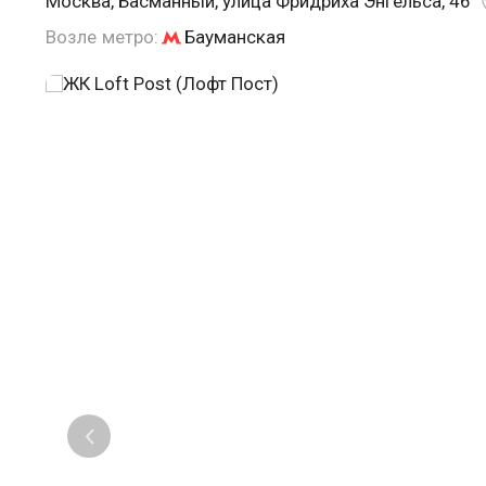
Москва, Басманный, улица Фридриха Энгельса, 46
Возле метро:
Бауманская