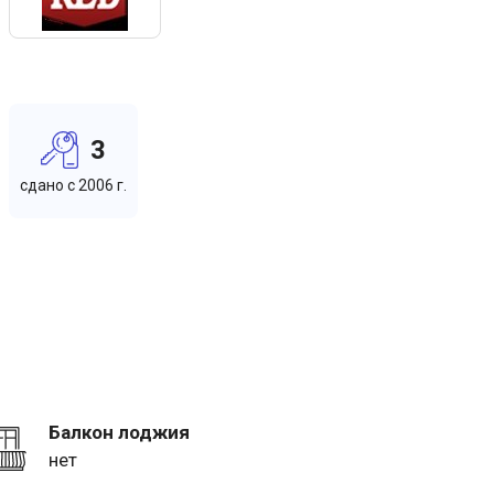
3
cдано c 2006 г.
Балкон лоджия
нет