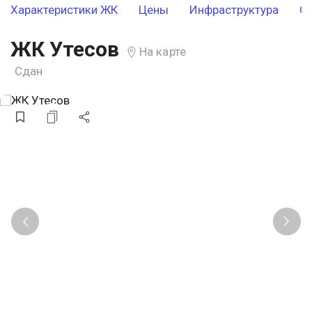
Характеристики ЖК
Цены
Инфраструктура
О
ЖК Утесов
На карте
Сдан