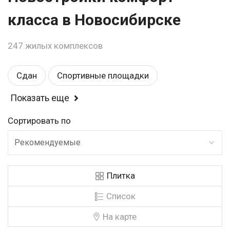
класса в Новосибирске
247 жилых комплексов
Сдан
Спортивные площадки
Показать еще
Балкон или лоджия
Магазины
Сортировать по
Детские площадки
Комфорт
Рекомендуемые
Детский садик
Школа
Эконом
Плитка
Рядом с парком
Возле метро
Список
Закрытая территория
Видеонаблюдение
На карте