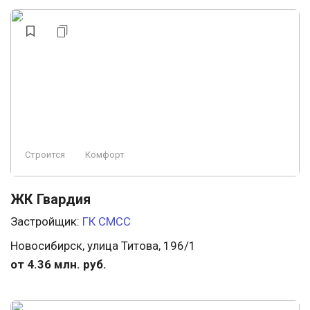
У воды
Панорамные окна
У леса
Охрана
Свободная планировка
Строится
Аптеки
Консьерж
Строится, есть сданные
Бизнес
Заморожен
Ландшафтный дизайн
Строится
Комфорт
Премиум
Пляж
Элитный
ЖК Гвардия
Застройщик:
ГК СМСС
Новосибирск, улица Титова, 196/1
от 4.36 млн. руб.