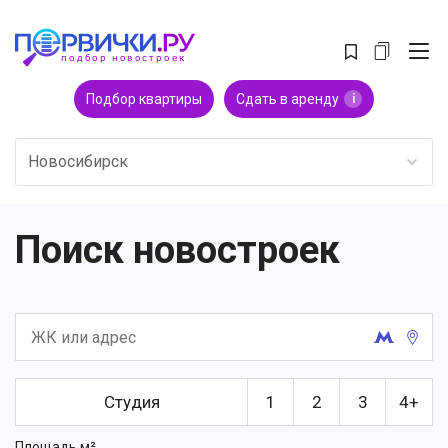
Подбор квартиры
Сдать в аренду
i
Новосибирск
Поиск новостроек
Студия
1
2
3
4+
Площадь м²