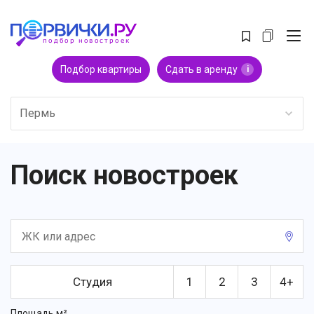
Подбор квартиры
Сдать в аренду
i
Пермь
Поиск новостроек
Студия
1
2
3
4+
Площадь м²