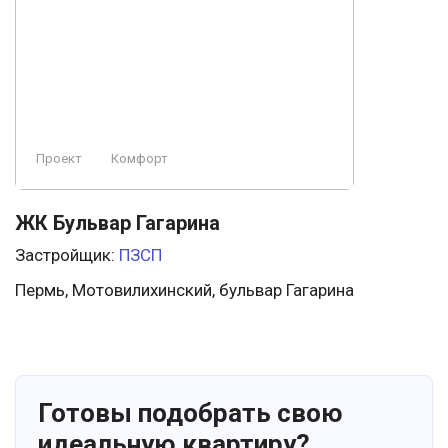
Заморожен
Охрана
Строится, есть сданные
Ландшафтный дизайн
Премиум
Проект
Комфорт
Элитный
Пляж
Проект
ЖК Бульвар Гагарина
Застройщик:
ПЗСП
Пермь, Мотовилихинский, бульвар Гагарина
Готовы подобрать свою
идеальную квартиру?