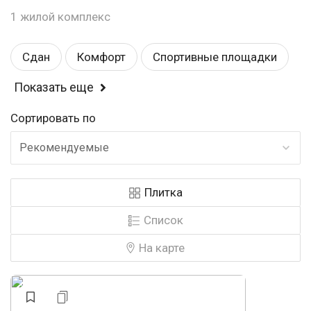
1 жилой комплекс
Сдан
Комфорт
Спортивные площадки
Показать еще
Балкон или лоджия
Магазины
Сортировать по
Детские площадки
Детский садик
Рекомендуемые
Школа
Эконом
Рядом с парком
Плитка
Закрытая территория
Строится
Список
Панорамные окна
Видеонаблюдение
На карте
У воды
У леса
Аптеки
Консьерж
Бизнес
Свободная планировка