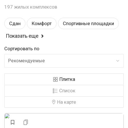
197 жилых комплексов
Сдан
Комфорт
Спортивные площадки
Показать еще
Балкон или лоджия
Магазины
Сортировать по
Детские площадки
Детский садик
Рекомендуемые
Школа
Эконом
Рядом с парком
Плитка
Закрытая территория
Строится
Список
Панорамные окна
Видеонаблюдение
На карте
У воды
У леса
Аптеки
Консьерж
Бизнес
Свободная планировка