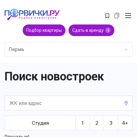
Подбор квартиры
Сдать в аренду
i
Пермь
Поиск новостроек
Студия
1
2
3
4+
Площадь м²