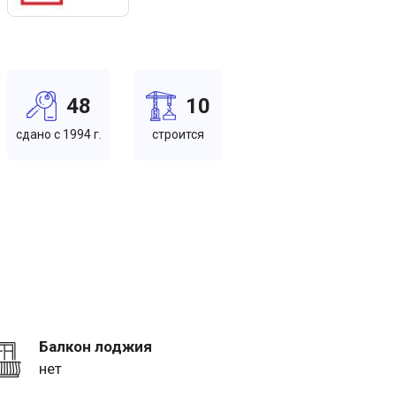
48
10
cдано c 1994 г.
cтроится
Балкон лоджия
нет