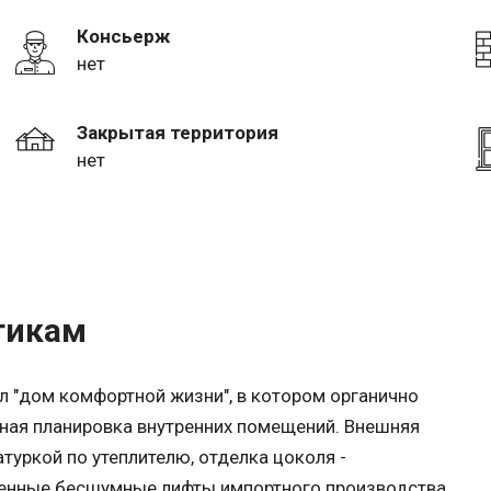
Консьерж
нет
Закрытая территория
нет
тикам
л "дом комфортной жизни", в котором органично
бная планировка внутренних помещений. Внешняя
уркой по утеплителю, отделка цоколя -
менные бесшумные лифты импортного производства,