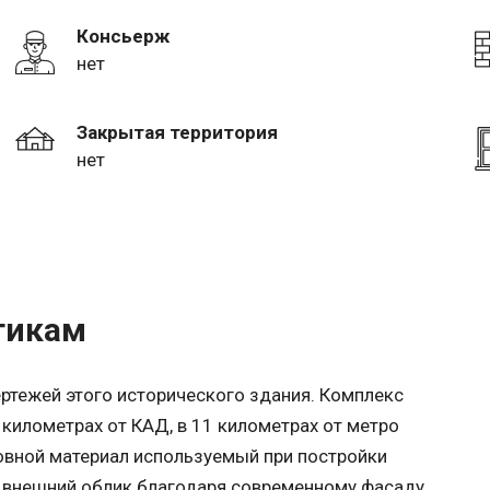
Консьерж
нет
Закрытая территория
нет
тикам
ртежей этого исторического здания. Комплекс
 километрах от КАД, в 11 километрах от метро
новной материал используемый при постройки
 внешний облик благодаря современному фасаду,