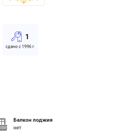
1
cдано c 1996 г.
Балкон лоджия
нет