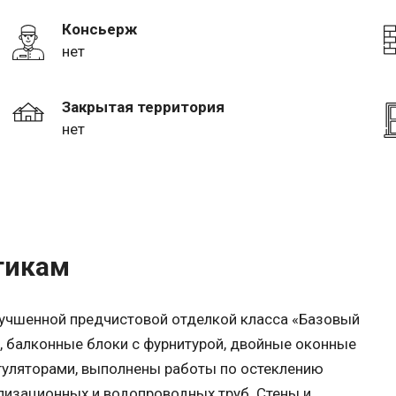
Консьерж
нет
Закрытая территория
нет
тикам
лучшенной предчистовой отделкой класса «Базовый
, балконные блоки с фурнитурой, двойные оконные
гуляторами, выполнены работы по остеклению
ализационных и водопроводных труб. Стены и