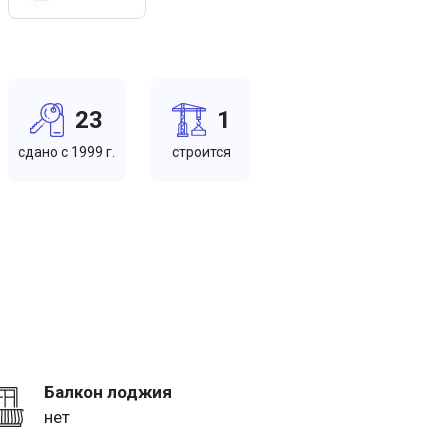
23
1
cдано c 1999 г.
cтроится
Балкон лоджия
нет