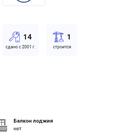
14
1
cдано c 2001 г.
cтроится
Балкон лоджия
нет