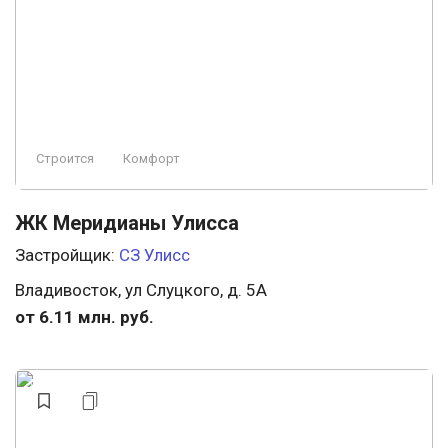
Строится, есть сданные
Пляж
Ландшафтный дизайн
Заморожен
Премиум
Элитный
Проект
Строится
Комфорт
ЖК Меридианы Улисса
Застройщик:
СЗ Улисс
Владивосток, ул Слуцкого, д. 5А
от 6.11 млн. руб.