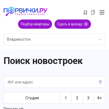
Подбор квартиры
Сдать в аренду
i
Владивосток
Поиск новостроек
Студия
1
2
3
4+
Площадь м²