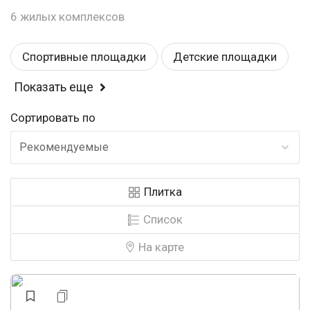
6 жилых комплексов
Спортивные площадки
Детские площадки
Показать еще
Балкон или лоджия
Комфорт
Сдан
Сортировать по
Магазины
Свободная планировка
Рекомендуемые
У воды
Детский садик
Строится
Плитка
Школа
У леса
Закрытая территория
Список
Панорамные окна
Эконом
На карте
Рядом с парком
Видеонаблюдение
Бизнес
Консьерж
Охрана
Аптеки