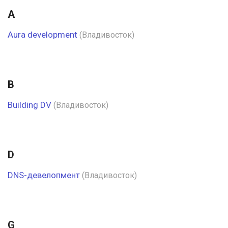
A
Aura development
(Владивосток)
B
Building DV
(Владивосток)
D
DNS-девелопмент
(Владивосток)
G