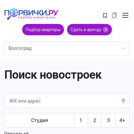
Подбор квартиры
Сдать в аренду
i
Волгоград
Поиск новостроек
Студия
1
2
3
4+
Площадь м²