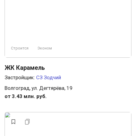
Строится, есть сданные
Консьерж
Бизнес
Охрана
У леса
Заморожен
Элитный
Премиум
Строится
Эконом
Ландшафтный дизайн
Пляж
ЖК Карамель
Застройщик:
СЗ Зодчий
Волгоград, ул. Дегтярёва, 19
от 3.43 млн. руб.