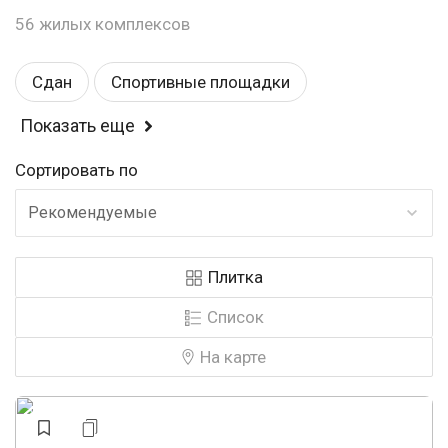
56 жилых комплексов
Сдан
Спортивные площадки
Показать еще
Балкон или лоджия
Магазины
Комфорт
Сортировать по
Детские площадки
Школа
Рекомендуемые
Детский садик
Эконом
Плитка
Рядом с парком
У воды
Список
Закрытая территория
Панорамные окна
На карте
Строится
Аптеки
Видеонаблюдение
Свободная планировка