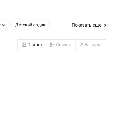
ом
Детский садик
Показать еще
У леса
Строится
Плитка
Список
На карте
ободная планировка