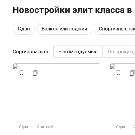
Новостройки элит класса в
Сдан
Балкон или лоджия
Спортивные п
Школа
Рядом с парком
Комфорт
У 
Сортировать по
Рекомендуемые
По сроку с
Видеонаблюдение
Аптеки
Бизнес
О
Ландшафтный дизайн
Пляж
Элитный
Сдан
Элитный
Сдан