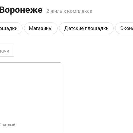
 Воронеже
2 жилых комплекса
лощадки
Магазины
Детские площадки
Экон
воды
Закрытая территория
Панорамные окна
дачи
храна
Консьерж
Строится, есть сданные
Св
Премиум
Заморожен
Элитный