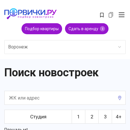
Подбор квартиры
Сдать в аренду
i
Воронеж
Поиск новостроек
Студия
1
2
3
4+
Площадь м²