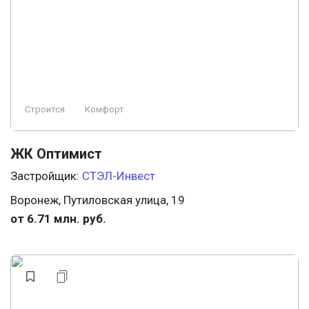
Строится, есть сданные
Свободная планировка
Ландшафтный дизайн
Пляж
Элитный
Строится
Комфорт
Премиум
Заморожен
ЖК Оптимист
Застройщик:
СТЭЛ-Инвест
Воронеж, Путиловская улица, 19
от 6.71 млн. руб.