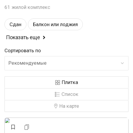
61 жилой комплекс
Сдан
Балкон или лоджия
Показать еще
Спортивные площадки
Магазины
Сортировать по
Детские площадки
Эконом
Рекомендуемые
Детский садик
Школа
Рядом с парком
Плитка
Комфорт
У воды
Закрытая территория
Список
Панорамные окна
У леса
Строится
На карте
Видеонаблюдение
Аптеки
Бизнес
Охрана
Консьерж