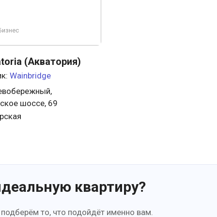
Бизнес
oria (Акватория)
ик:
Wainbridge
евобережный,
ское шоссе, 69
рская
идеальную квартиру?
 подберём то, что подойдёт именно вам.