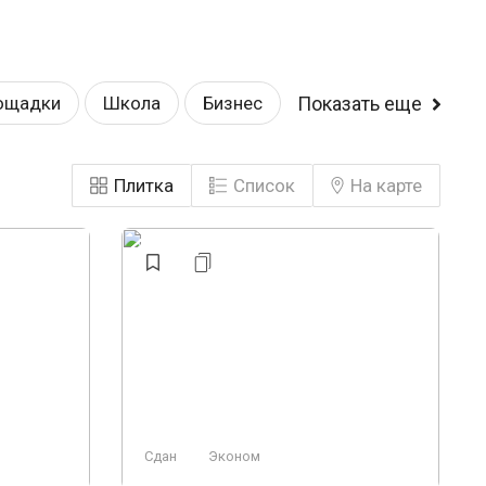
ощадки
Школа
Бизнес
Показать еще
норамные окна
Комфорт
Плитка
Список
На карте
Эконом
Сдан
Эконом