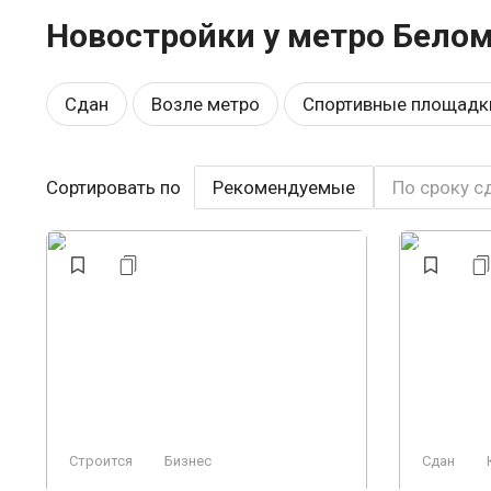
Новостройки у метро Белом
Сдан
Возле метро
Спортивные площадк
Рядом с парком
Детский садик
Закрыта
Сортировать по
Рекомендуемые
По сроку с
Консьерж
Свободная планировка
Охран
Ландшафтный дизайн
Строится, есть сданн
Строится
Бизнес
Сдан