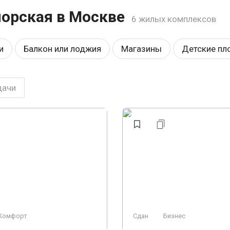
орская в Москве
6 жилых комплексов
и
Балкон или лоджия
Магазины
Детские пл
я территория
У воды
Видеонаблюдение
Па
дачи
а
Премиум
Строится
Аптеки
У леса
ые
Элитный
Заморожен
Проект
Пляж
Комфорт
Сдан
Бизнес