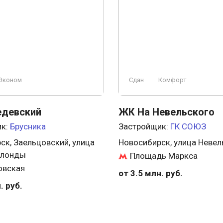
Эконом
Сдан
Комфорт
девский
ЖК На Невельского
ик:
Брусника
Застройщик:
ГК СОЮЗ
ск, Заельцовский, улица
Новосибирск, улица Невел
олонды
Площадь Маркса
овская
от 3.5 млн. руб.
. руб.