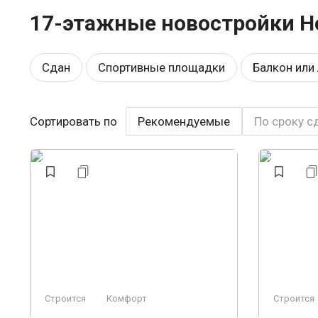
17-этажные новостройки Н
Сдан
Спортивные площадки
Балкон или
Школа
Эконом
Рядом с парком
Воз
Сортировать по
Рекомендуемые
По сроку с
Панорамные окна
У леса
Охрана
Св
Строится, есть сданные
Бизнес
Заморо
Строится
Комфорт
Строится