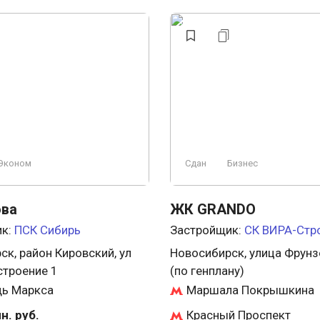
Эконом
Сдан
Бизнес
ва
ЖК GRANDO
ик:
ПСК Сибирь
Застройщик:
СК ВИРА-Стр
к, район Кировский, ул
Новосибирск, улица Фрунзе
строение 1
(по генплану)
ь Маркса
Маршала Покрышкина
н. руб.
Красный Проспект