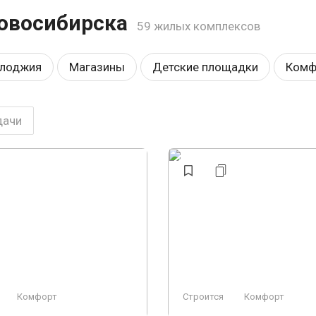
овосибирска
59 жилых комплексов
 лоджия
Магазины
Детские площадки
Комф
ле метро
Закрытая территория
Видеонаблюден
дачи
ободная планировка
Строится
Аптеки
Конс
жен
Ландшафтный дизайн
Премиум
Пляж
Комфорт
Строится
Комфорт