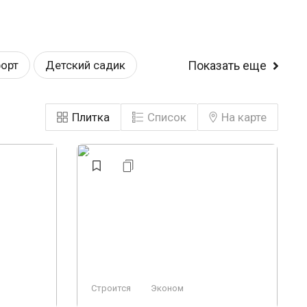
орт
Детский садик
Показать еще
ие
У воды
Плитка
Список
На карте
ьерж
Элитный
Строится
Эконом