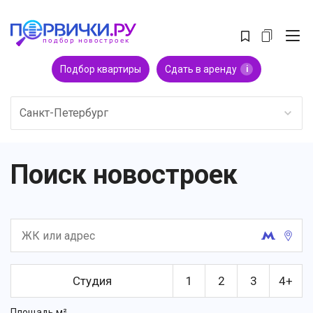
Подбор квартиры
Сдать в аренду
i
Санкт-Петербург
Поиск новостроек
Студия
1
2
3
4+
Площадь м²