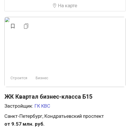
Закрытая территория
Бизнес
Консьерж
На карте
Охрана
Панорамные окна
Эконом
Строится
Аптеки
Свободная планировка
Премиум
У леса
Строится, есть сданные
Элитный
Ландшафтный дизайн
Строится
Бизнес
Заморожен
Пляж
Проект
ЖК Квартал бизнес-класса Б15
Застройщик:
ГК КВС
Санкт-Петербург, Кондратьевский проспект
от 9.57 млн. руб.