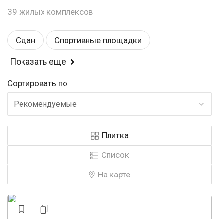
39 жилых комплексов
Сдан
Спортивные площадки
Показать еще
Балкон или лоджия
Магазины
Сортировать по
Детские площадки
Комфорт
Рекомендуемые
Детский садик
Эконом
Школа
Плитка
Рядом с парком
Видеонаблюдение
Список
У воды
Закрытая территория
На карте
Консьерж
Строится
У леса
Бизнес
Аптеки
Панорамные окна
Охрана