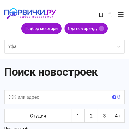
Подбор квартиры
Сдать в аренду
i
Уфа
Поиск новостроек
1
Студия
1
2
3
4+
Площадь м²