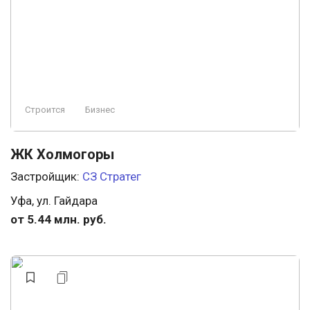
Строится, есть сданные
Свободная планировка
Заморожен
Ландшафтный дизайн
Премиум
Строится
Бизнес
Элитный
Пляж
ЖК Холмогоры
Застройщик:
СЗ Стратег
Уфа, ул. Гайдара
от 5.44 млн. руб.