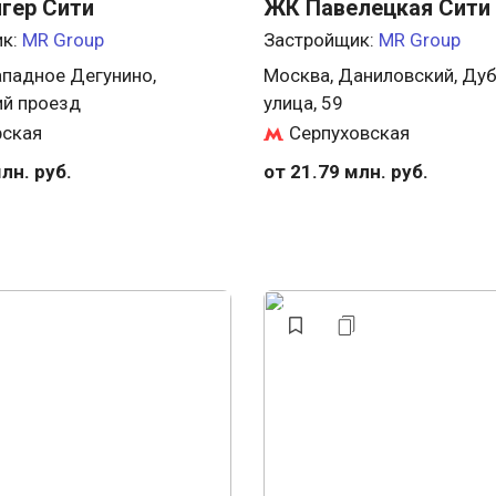
гер Сити
ЖК Павелецкая Сити
ик:
MR Group
Застройщик:
MR Group
ападное Дегунино,
Москва, Даниловский, Ду
й проезд
улица, 59
рская
Серпуховская
лн. руб.
от 21.79 млн. руб.