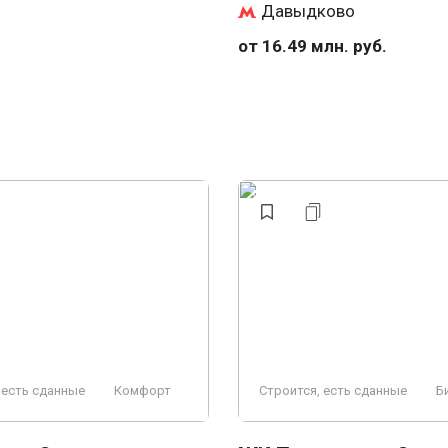
Давыдково
от 16.49 млн. руб.
 есть сданные
Комфорт
Строится, есть сданные
Б