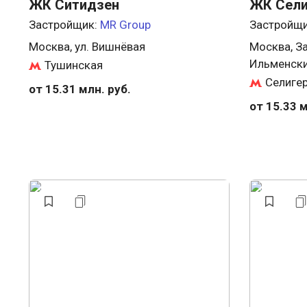
ЖК Ситидзен
ЖК Сели
Застройщик:
MR Group
Застройщ
Москва, ул. Вишнёвая
Москва, З
Ильменски
Тушинская
Селиге
от 15.31 млн. руб.
от 15.33 м