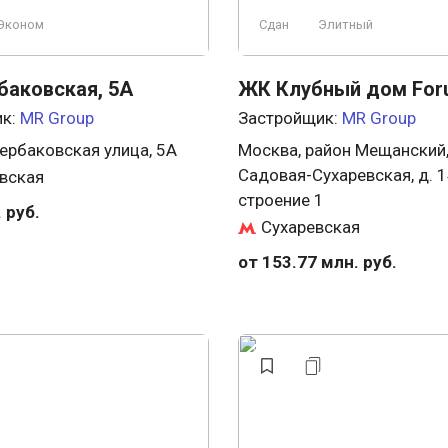
Эконом
Сдан
Элитный
аковская, 5А
ЖК Клубный дом For
ик:
MR Group
Застройщик:
MR Group
ербаковская улица, 5А
Москва, район Мещанский,
Садовая-Сухаревская, д. 1
вская
строение 1
 руб.
Сухаревская
от 153.77 млн. руб.