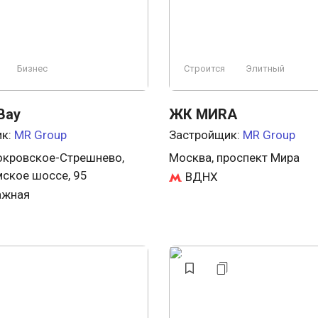
Бизнес
Строится
Элитный
Bay
ЖК MИRA
ик:
MR Group
Застройщик:
MR Group
окровское-Стрешнево,
Москва, проспект Мира
ское шоссе, 95
ВДНХ
ажная