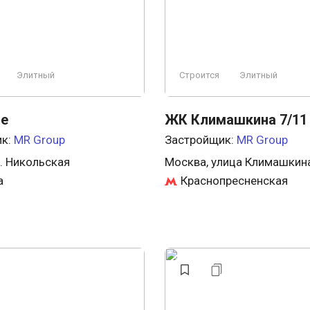
Элитный
Строится
Элитный
le
ЖК Климашкина 7/11
ик:
MR Group
Застройщик:
MR Group
л. Никольская
Москва, улица Климашкина
а
Краснопресненская