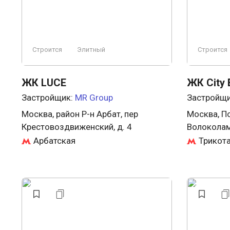
Строится
Элитный
Строится
ЖК LUCE
ЖК City 
Застройщик:
MR Group
Застройщ
Москва, район Р-н Арбат, пер
Москва, П
Крестовоздвиженский, д. 4
Волоколам
Арбатская
Трикот