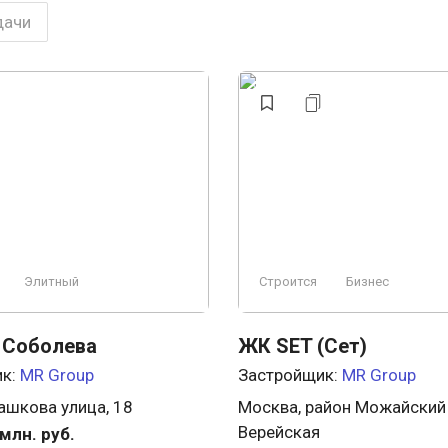
дачи
Элитный
Строится
Бизнес
 Соболева
ЖК SET (Сет)
ик:
MR Group
Застройщик:
MR Group
ашкова улица, 18
Москва, район Можайский р
Верейская
млн. руб.